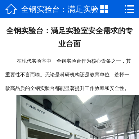



全钢实验台：满足实验
网站首页

公司简介
室安全需求的专业台面
全钢实验台：满足实验室安全需求的专
产品中心
业台面
新闻资讯
在现代实验室中，全钢实验台作为核心设备之一，其
视频专区
重要性不言而喻。无论是科研机构还是教育单位，选择一
厂房场景
款高品质的全钢实验台都能显著提升工作效率和安全性。
工程案例
联系我们