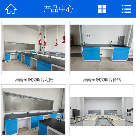



产品中心
网站首页

公司简介
产品中心
新闻资讯
视频专区
河南全钢实验台定做
河南全钢实验台价格
厂房场景
工程案例
联系我们