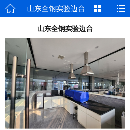



山东全钢实验边台
网站首页

公司简介
山东全钢实验边台
产品中心
新闻资讯
视频专区
厂房场景
工程案例
联系我们