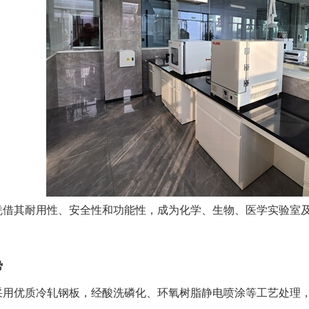
凭借其耐用性、安全性和功能性，成为化学、生物、医学实验室
势
采用优质冷轧钢板，经酸洗磷化、环氧树脂静电喷涂等工艺处理