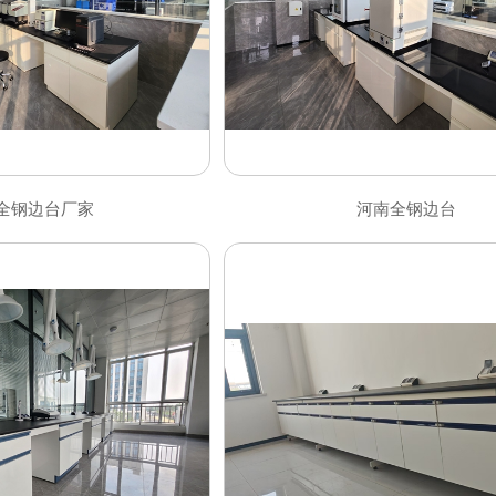
全钢边台厂家
河南全钢边台