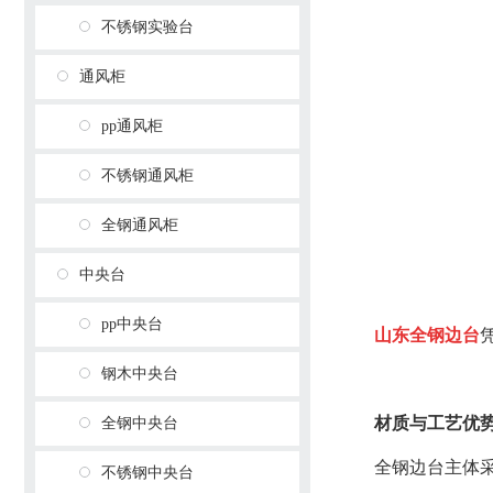
不锈钢实验台
通风柜
pp通风柜
不锈钢通风柜
全钢通风柜
中央台
pp中央台
山东全钢边台
钢木中央台
材质与工艺优
全钢中央台
全钢边台主体
不锈钢中央台