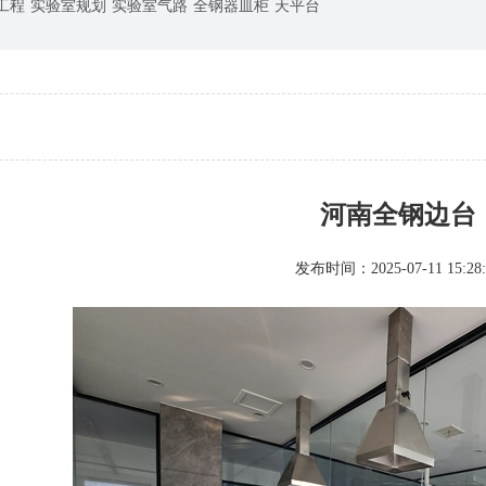
工程
实验室规划
实验室气路
全钢器皿柜
天平台
河南全钢边台
发布时间：2025-07-11 15:28: