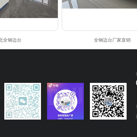
北全钢边台
全钢边台厂家直销