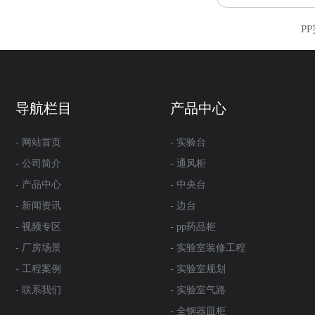
P
导航栏目
产品中心
- 网站首页
- 实验台
- 公司简介
- 通风柜
- 产品中心
- 中央台
- 新闻资讯
- 边台
- 视频专区
- pp药品柜
- 厂房场景
- 实验室装修工程
- 工程案例
- 实验室规划
- 联系我们
- 实验室气路
- 全钢器皿柜