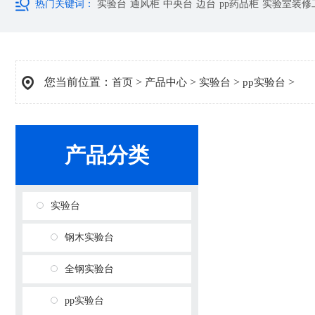
热门关键词：
实验台
通风柜
中央台
边台
pp药品柜
实验室装修
您当前位置：
>
>
>
>
首页
产品中心
实验台
pp实验台
产品分类
实验台
钢木实验台
全钢实验台
pp实验台