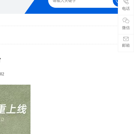
电话
微信
邮箱
台
02