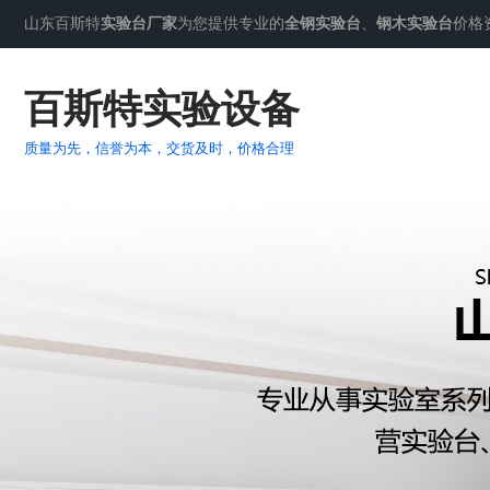
山东百斯特
实验台厂家
为您提供专业的
全钢实验台
、
钢木实验台
价格
百斯特实验设备
质量为先，信誉为本，交货及时，价格合理