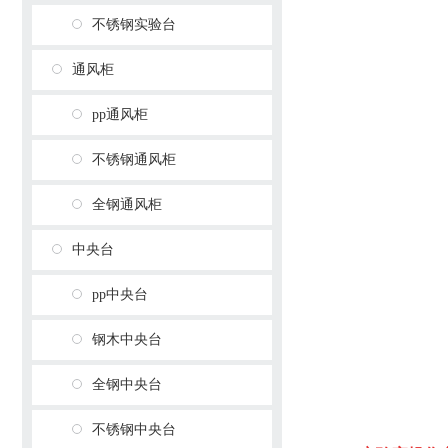
不锈钢实验台
通风柜
pp通风柜
不锈钢通风柜
全钢通风柜
中央台
pp中央台
钢木中央台
全钢中央台
不锈钢中央台