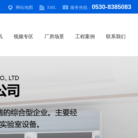
0530-8385083
网站地图
XML
服务热线：
讯
视频专区
厂房场景
工程案例
联系我们