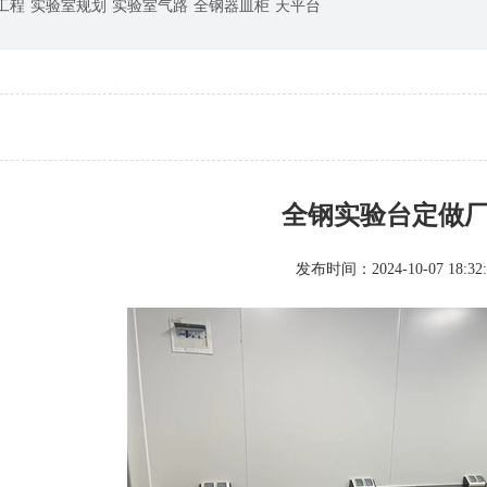
工程
实验室规划
实验室气路
全钢器皿柜
天平台
全钢实验台定做
发布时间：2024-10-07 18:32: