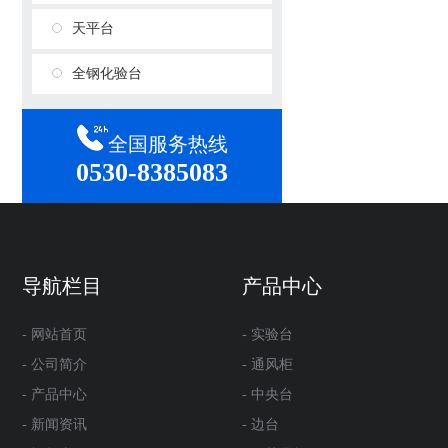
天平台
全钢化验台
全国服务热线
0530-8385083
导航栏目
产品中心
- 网站首页
- 实验台
- 公司简介
- 通风柜
- 产品中心
- 中央台
- 新闻资讯
- 边台