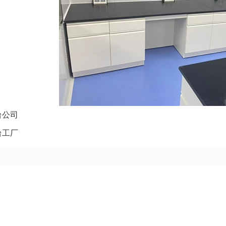
台公司
台工厂