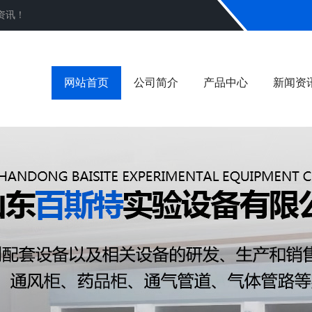
资讯！
网站首页
公司简介
产品中心
新闻资