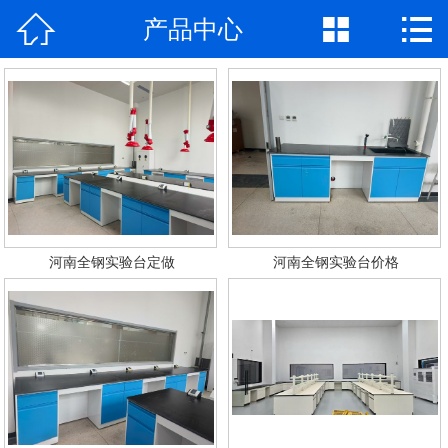



产品中心
网站首页

公司简介
产品中心
新闻资讯
视频专区
河南全钢实验台定做
河南全钢实验台价格
厂房场景
工程案例
联系我们